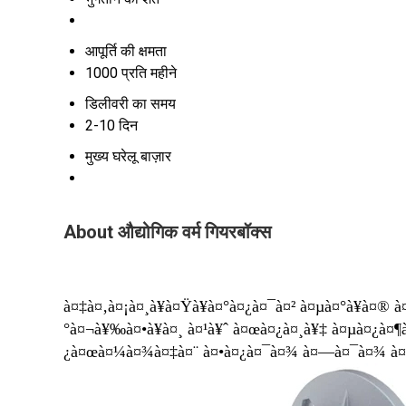
आपूर्ति की क्षमता
1000 प्रति महीने
डिलीवरी का समय
2-10 दिन
मुख्य घरेलू बाज़ार
About औद्योगिक वर्म गियरबॉक्स
à¤‡à¤‚à¤¡à¤¸à¥à¤Ÿà¥à¤°à¤¿à¤¯à¤² à¤µà¤°à¥à¤
°à¤¬à¥‰à¤•à¥à¤¸ à¤¹à¥ˆ à¤œà¤¿à¤¸à¥‡ à¤µà¤¿à¤¶à
¿à¤œà¤¼à¤¾à¤‡à¤¨ à¤•à¤¿à¤¯à¤¾ à¤—à¤¯à¤¾ à¤