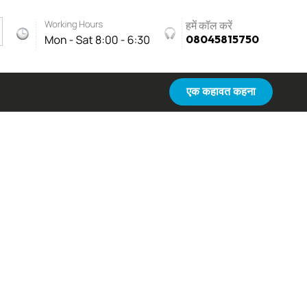
हमें कॉल करें
08045815750
एक कहावत कहना