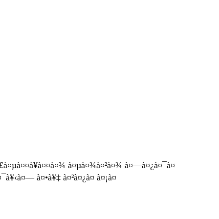
à¤£à¤µà¤¤à¥à¤¤à¤¾ à¤µà¤¾à¤²à¤¾ à¤—à¤¿à¤¯à¤
¯à¥‹à¤— à¤•à¥‡ à¤²à¤¿à¤ à¤¡à¤