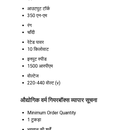
आउटपुट टॉर्क
350 एन-एम
रंग
चाँदी
रेटेड पावर
10 किलोवाट
इनपुट स्पीड
1500 आरपीएम
वोल्टेज
220-440 वोल्ट (v)
औद्योगिक वर्म गियरबॉक्स व्यापार सूचना
Minimum Order Quantity
1 टुकड़ा
भुगतान की शर्तें