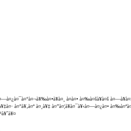
® à¤—à¤¿à¤¯à¤°à¤¬à¥‰à¤•à¥à¤¸ à¤à¤• à¤‰à¤šà¥à¤š à¤—à¥
¥‡à¤· à¤°à¥‚à¤ª à¤¸à¥‡ à¤”à¤¦à¥à¤¯à¥‹à¤—à¤¿à¤• à¤‰à¤ªà¤
¹à¥ˆà¥¤