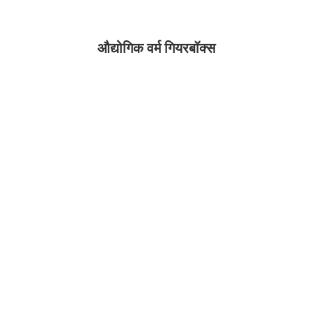
औद्योगिक वर्म गियरबॉक्स